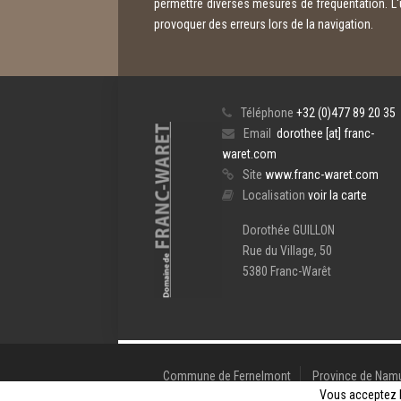
permettre diverses mesures de fréquentation. L'ut
provoquer des erreurs lors de la navigation.
Téléphone
+32 (0)477 89 20 35
Email
dorothee [at] franc-
waret.com
Site
www.franc-waret.com
Localisation
voir la carte
Dorothée GUILLON
Rue du Village, 50
5380 Franc-Warêt
Commune de Fernelmont
Province de Nam
Vous acceptez l'