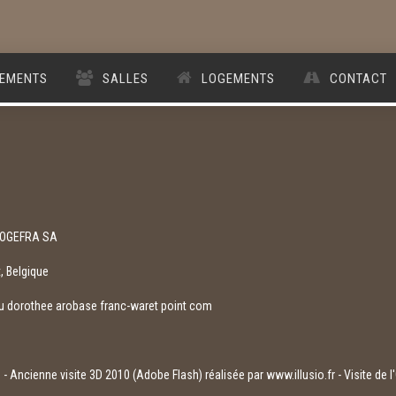
EMENTS
SALLES
LOGEMENTS
CONTACT
 SOGEFRA SA
, Belgique
ou dorothee arobase franc-waret point com
e
- Ancienne visite 3D 2010 (Adobe Flash) réalisée par
www.illusio.fr
- Visite de 