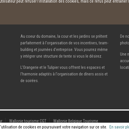
ilisateur peut refuser l'installation des cookies, mais ce refus peut entraîner
Au coeur du domaine, la cour et les jardins se prêtent
De n
parfaitement à l'organisation de vos incentives, team-
photo
building et journées d'entreprise. Vous pourrez même
Une m
y intégrer une structure de tente si vous le désirez.
accue
L'Orangerie et le Tulipier vous offrent les espaces et
locat
l'harmonie adaptés à l'organisation de dîners assis et
de soirées.
ur
Wallonie tourisme CGT
Wallonie Belgique Tourisme
utilisation de cookies en poursuivant votre navigation sur ce site.
En savoir pl