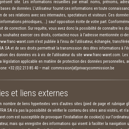
du présent site. Les informations recueillies par email: noms, prénoms, a
ses de données. L'utilisateur fournit ces informations en toute connaissanc
n de ses relations avec ses internautes, spectateurs et visiteurs. Ces données
informations périodiques, ...) sauf opposition écrite de votre part. Conforméme
it de correction. Sur requête, vous avez donc la possibilité de connaître les
vous souhaitez exercer ces droits, contactez-nous à l'adresse mentionnée ci-d
 www.franc-waret.com n'est publiée à l'insu de l'utilisateur, échangée, transf
A SA et de ses droits permettrait la transmission des dites informations à l'év
tion des données vis à vis de l'utilisateur du site www.franc-waret.com. Le
a législation applicable en matière de protection des données personnelles, a
éphone: +32 (0)2 213 85 40 – mail: commission(at)privacycommission.be
ies et liens externes
n nombre de liens hypertextes vers d'autres sites (pied de page et rubrique g
A SA n'a pas la possibilité de vérifier le contenu des sites ainsi visités, et
ret.com est susceptible de provoquer l'installation de cookie(s) sur l'ordinateur d
lisateur, mais qui enregistre des informations qui visent à faciliter la navigation