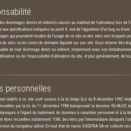
nsabilité
 dommages directs et indirects causés au matériel de l'utilisateur, lors de l
pas aux spécifications indiquées au point 4, soit de l'apparition d'un bug ou d'un
s qui pourraient résulter de l’usage de ce site ou des sites vers lesquels un hy
s de sites ou les noms de domaine figurant sur son site. Sous réserve des dis
ble de tout dommage direct ou indirect, notamment mais non limitativement, 
utilisation ou de l'impossibilité d'utilisation du site, et plus généralement, de t
s personnelles
 relatifs à ce site sont soumis à la loi belge (Loi du 8 décembre 1992 relati
 modifiée par la loi du 11 décembre 1998 transposant la directive 95/46/CE 
physiques à l'égard du traitement de données à caractère personnel et à la li
t êtres recueillies notamment: l'URL des liens par l'intermédiaire desquels l'ut
version du navigateur utilisé. En tout état de cause SOGEFRA SA ne collecte ce