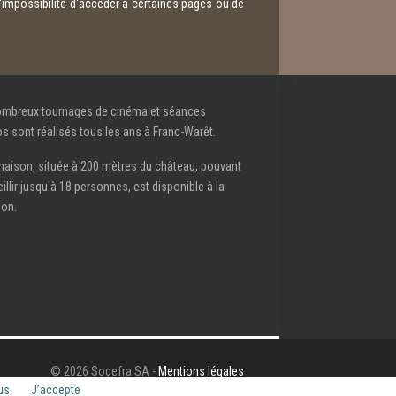
 l'impossibilité d'accéder à certaines pages ou de
ombreux tournages de cinéma et séances
s sont réalisés tous les ans à Franc-Warêt.
aison, située à 200 mètres du château, pouvant
illir jusqu'à 18 personnes, est disponible à la
ion.
© 2026 Sogefra SA -
Mentions légales
us
J’accepte